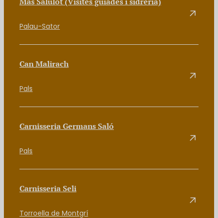
Mas Salulot (Visites guiades i sidreria)
Palau-Sator
Can Malirach
Pals
Carnisseria Germans Saló
Pals
Carnisseria Seli
Torroella de Montgrí