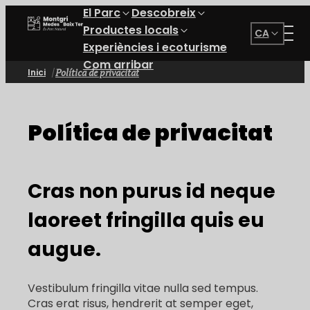
El Parc
Descobreix
Parc Natural del Montgrí, les Illes Medes i el Baix Ter
Productes locals
CA
Experiències i ecoturisme
Com arribar
Política de privacitat
Inici
Política de privacitat
Cras non purus id neque
laoreet fringilla quis eu
augue.
Vestibulum fringilla vitae nulla sed tempus.
Cras erat risus, hendrerit at semper eget,