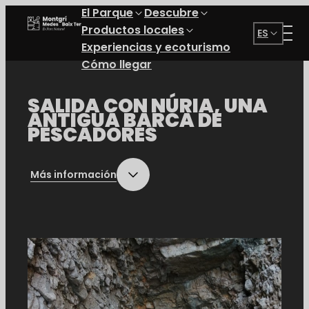
El Parque
Descubre
Parque Natural del Montgrí, las Islas Medas y el Bajo
Productos locales
ES
Experiencias y ecoturismo
Cómo llegar
SALIDA CON NÚRIA, UNA
ANTIGUA BARCA DE
PESCADORES
Más información