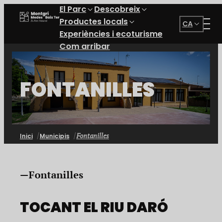
El Parc
Descobreix
Parc Natural del Montgrí, les Illes Medes i el Baix Ter
Productes locals
CA
Experiències i ecoturisme
Com arribar
FONTANILLES
Fontanilles
Inici
Municipis
Fontanilles
TOCANT EL RIU DARÓ