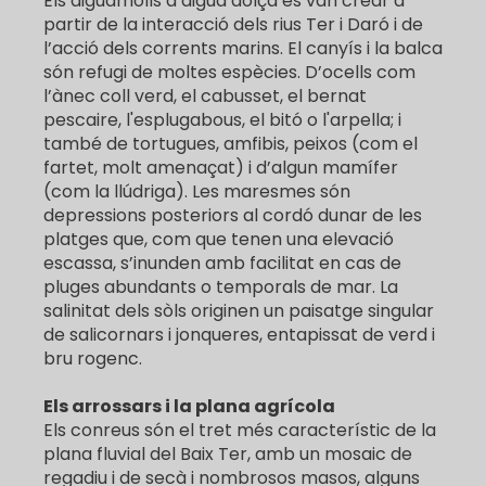
Els aiguamolls d’aigua dolça es van crear a
partir de la interacció dels rius Ter i Daró i de
l’acció dels corrents marins. El canyís i la balca
són refugi de moltes espècies. D’ocells com
l’ànec coll verd, el cabusset, el bernat
pescaire, l'esplugabous, el bitó o l'arpella; i
també de tortugues, amfibis, peixos (com el
fartet, molt amenaçat) i d’algun mamífer
(com la llúdriga). Les maresmes són
depressions posteriors al cordó dunar de les
platges que, com que tenen una elevació
escassa, s’inunden amb facilitat en cas de
pluges abundants o temporals de mar. La
salinitat dels sòls originen un paisatge singular
de salicornars i jonqueres, entapissat de verd i
bru rogenc.
Els arrossars i la plana agrícola
Els conreus són el tret més característic de la
plana fluvial del Baix Ter, amb un mosaic de
regadiu i de secà i nombrosos masos, alguns