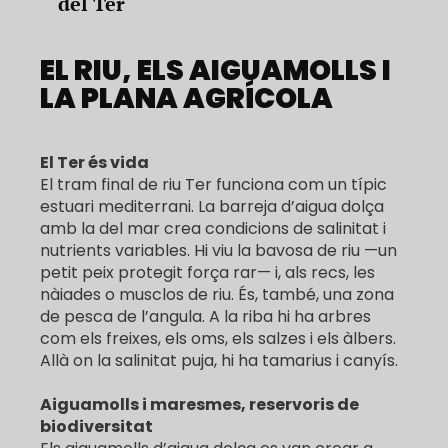
del Ter
EL RIU, ELS AIGUAMOLLS I
LA PLANA AGRÍCOLA
El Ter és vida
El tram final de riu Ter funciona com un típic
estuari mediterrani. La barreja d’aigua dolça
amb la del mar crea condicions de salinitat i
nutrients variables. Hi viu la bavosa de riu —un
petit peix protegit força rar— i, als recs, les
nàiades o musclos de riu. És, també, una zona
de pesca de l’angula. A la riba hi ha arbres
com els freixes, els oms, els salzes i els àlbers.
Allà on la salinitat puja, hi ha tamarius i canyís.
Aiguamolls i maresmes, reservoris de
biodiversitat