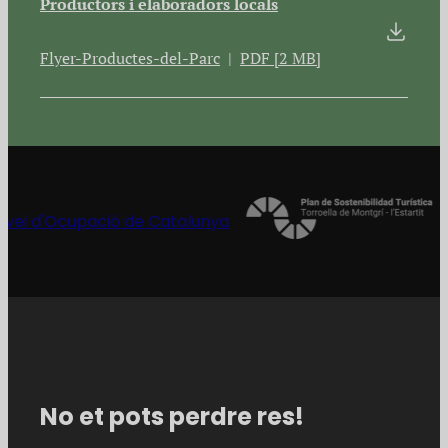
Productors i elaboradors locals
Flyer-Productes-del-Parc
PDF [2 MB]
No et pots perdre res!