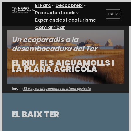
El Parc
Descobreix
Parc Natural del Montgrí, les Illes Medes i el Baix Ter
Productes locals
CA
Experiències i ecoturisme
Com arribar
Un ecoparadís a la
desembocadura del Ter
EL RIU, ELS AIGUAMOLLS I
LA PLANA AGRÍCOLA
El riu, els aiguamolls i la plana agrícola
Inici
EL BAIX TER