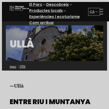
El Parc
Descobreix
Parc Natural del Montgrí, les Illes Medes i el Baix Ter
Productes locals
CA
Experiències i ecoturisme
Com arribar
ULLÀ
Ullà
Inici
Ullà
ENTRE RIU I MUNTANYA