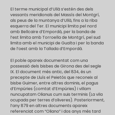
El terme municipal d’Ullà s’estén des dels
vessants meridionals del Massís del Montgrí,
als peus de la muntanya d’Ullà, fins a la riba
esquerra del Ter. El municipi limita pel nord
amb Bellcaire d’Empordà, per la banda de
l’est limita amb Torroella de Montgrí, pel sud
limita amb el municipi de Gualta i per la banda
de l’oest amb la Tallada d’Empordà.
El poble apareix documentat com una
possessió dels bisbes de Girona des del segle
IX. El document més antic, del 834, és un
precepte de Lluís el Peietós que reconeix al
bisbe Guimer, entre altres dominis, el pagus
d’Empúries (comtat d’Empúries) i villam
nuncupatam Olianus cum suis terminis (La vila
ocupada per terres d’oliveres). Posteriorment,
l’any 879 en altres documents apareix
referenciat com “Oliano” i dos anys més tard